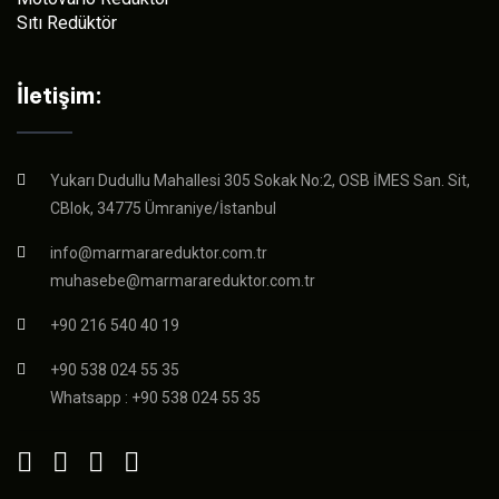
Sıtı Redüktör
İletişim:
Yukarı Dudullu Mahallesi 305 Sokak No:2, OSB İMES San. Sit,
CBlok, 34775 Ümraniye/İstanbul
info@marmarareduktor.com.tr
muhasebe@marmarareduktor.com.tr
+90 216 540 40 19
+90 538 024 55 35
Whatsapp : +90 538 024 55 35