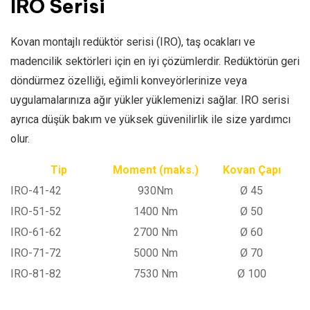
IRO Serisi
Kovan montajlı redüktör serisi (IRO), taş ocakları ve
madencilik sektörleri için en iyi çözümlerdir. Redüktörün geri
döndürmez özelliği, eğimli konveyörlerinize veya
uygulamalarınıza ağır yükler yüklemenizi sağlar. IRO serisi
ayrıca düşük bakım ve yüksek güvenilirlik ile size yardımcı
olur.
Tip
Moment (maks.)
Kovan Çapı
IRO-41-42
930Nm
Ø 45
IRO-51-52
1400 Nm
Ø 50
IRO-61-62
2700 Nm
Ø 60
IRO-71-72
5000 Nm
Ø 70
IRO-81-82
7530 Nm
Ø 100