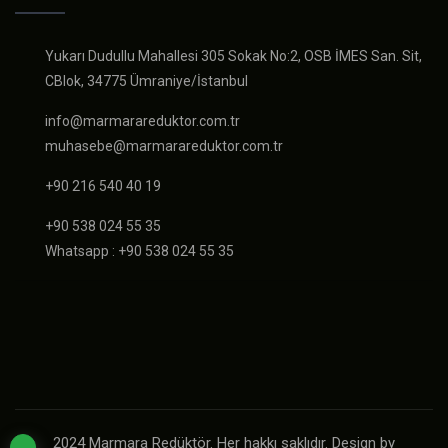
Yukarı Dudullu Mahallesi 305 Sokak No:2, OSB İMES San. Sit,
CBlok, 34775 Ümraniye/İstanbul
info@marmarareduktor.com.tr
muhasebe@marmarareduktor.com.tr
+90 216 540 40 19
+90 538 024 55 35
Whatsapp : +90 538 024 55 35
2024 Marmara Redüktör. Her hakkı saklıdır. Design by